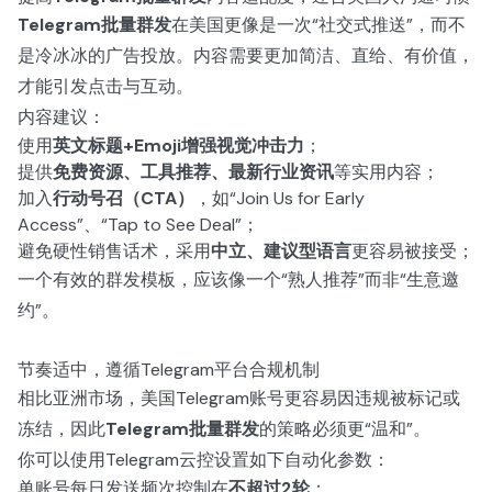
Telegram批量群发
在美国更像是一次“社交式推送”，而不
是冷冰冰的广告投放。内容需要更加简洁、直给、有价值，
才能引发点击与互动。
内容建议：
使用
英文标题+Emoji增强视觉冲击力
；
提供
免费资源、工具推荐、最新行业资讯
等实用内容；
加入
行动号召（CTA）
，如“Join Us for Early
Access”、“Tap to See Deal”；
避免硬性销售话术，采用
中立、建议型语言
更容易被接受；
一个有效的群发模板，应该像一个“熟人推荐”而非“生意邀
约”。
节奏适中，遵循Telegram平台合规机制
相比亚洲市场，美国Telegram账号更容易因违规被标记或
冻结，因此
Telegram批量群发
的策略必须更“温和”。
你可以使用Telegram云控设置如下自动化参数：
单账号每日发送频次控制在
不超过2轮
；